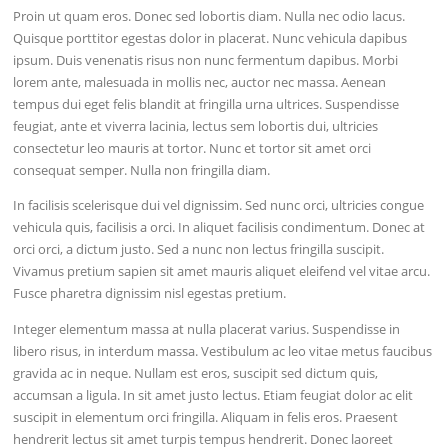
Proin ut quam eros. Donec sed lobortis diam. Nulla nec odio lacus.
Quisque porttitor egestas dolor in placerat. Nunc vehicula dapibus
ipsum. Duis venenatis risus non nunc fermentum dapibus. Morbi
lorem ante, malesuada in mollis nec, auctor nec massa. Aenean
tempus dui eget felis blandit at fringilla urna ultrices. Suspendisse
feugiat, ante et viverra lacinia, lectus sem lobortis dui, ultricies
consectetur leo mauris at tortor. Nunc et tortor sit amet orci
consequat semper. Nulla non fringilla diam.
In facilisis scelerisque dui vel dignissim. Sed nunc orci, ultricies congue
vehicula quis, facilisis a orci. In aliquet facilisis condimentum. Donec at
orci orci, a dictum justo. Sed a nunc non lectus fringilla suscipit.
Vivamus pretium sapien sit amet mauris aliquet eleifend vel vitae arcu.
Fusce pharetra dignissim nisl egestas pretium.
Integer elementum massa at nulla placerat varius. Suspendisse in
libero risus, in interdum massa. Vestibulum ac leo vitae metus faucibus
gravida ac in neque. Nullam est eros, suscipit sed dictum quis,
accumsan a ligula. In sit amet justo lectus. Etiam feugiat dolor ac elit
suscipit in elementum orci fringilla. Aliquam in felis eros. Praesent
hendrerit lectus sit amet turpis tempus hendrerit. Donec laoreet