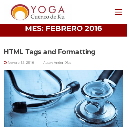
Saltar
al
Menú
contenido
MES:
FEBRERO 2016
HTML Tags and Formatting
febrero 12, 2016
Autor:
Ander Díaz