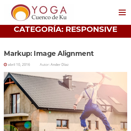
Saltar
al
Menú
contenido
CATEGORÍA:
RESPONSIVE
Markup: Image Alignment
abril 10, 2016
Autor:
Ander Díaz